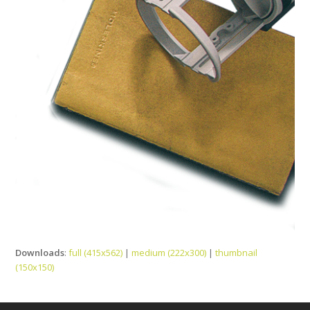
Downloads
:
full (415x562)
|
medium (222x300)
|
thumbnail
(150x150)