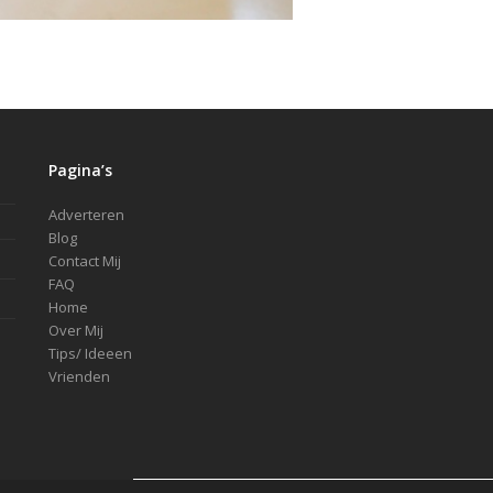
Pagina’s
Adverteren
Blog
Contact Mij
FAQ
Home
Over Mij
Tips/ Ideeen
Vrienden