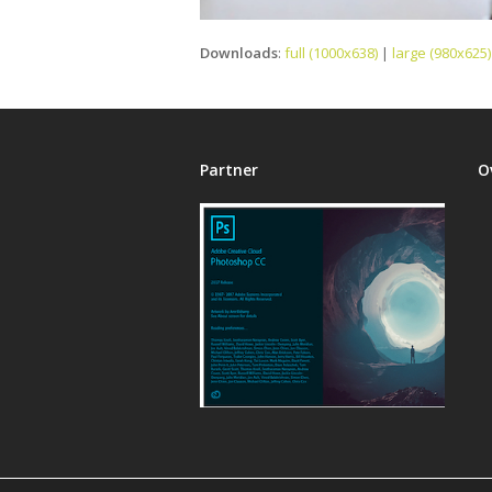
Downloads
:
full (1000x638)
|
large (980x625)
Partner
O