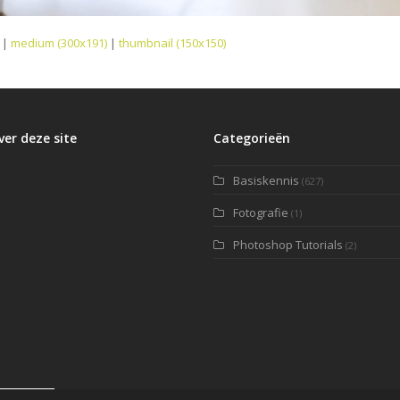
|
medium (300x191)
|
thumbnail (150x150)
ver deze site
Categorieën
Basiskennis
(627)
Fotografie
(1)
Photoshop Tutorials
(2)