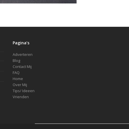
Pagina’s
Adverteren
Blog
Contact Mij
FAQ
Home
Over Mij
Tips/ Ideeen
Vrienden