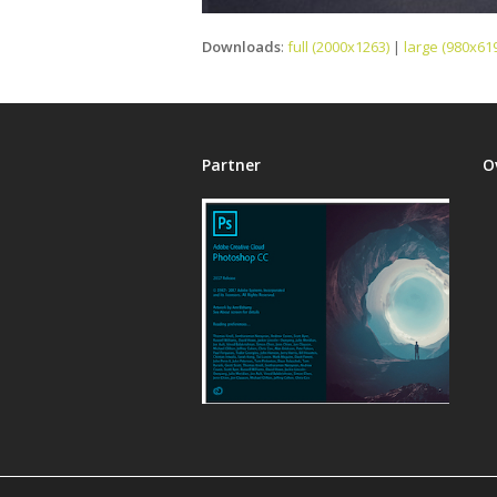
Downloads
:
full (2000x1263)
|
large (980x619
Partner
O