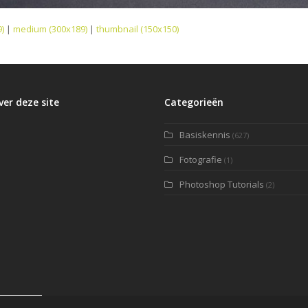
)
|
medium (300x189)
|
thumbnail (150x150)
ver deze site
Categorieën
Basiskennis
(627)
Fotografie
(1)
Photoshop Tutorials
(2)