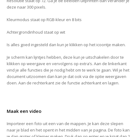
Resolutie staat op 72. Ga je de beelden uitprinten dan verander je
deze naar 300 pixels.
Kleurmodus staat op RGB-kleur en 8 bits
Achtergrondinhoud staat op wit
Is alles goed ingesteld dan kun je klikken op het icoontje maken.
Je scherm kan lijntjes hebben, deze kun je uitschakelen door te
klikken op weergave en vervolgens op extra’s. Aan de linkerkant
vind je alle functies die je nodig hebt om te werk te gaan. Wil je het
document uitzoomen dan kan je dat ook via de optie weergaven
doen. Aan de rechterkant zie de functie achterkant en lagen.
Maak een video
Importeer een foto uit een van de mappen. Je kan deze slepen
naar je blad en het opent in het midden van je pagina. De foto kan
je dan groter of kleiner maken. Druk dan op enter en je krijgt dan 2