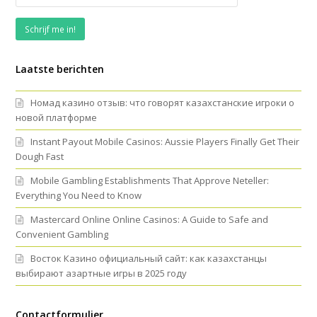
Laatste berichten
Номад казино отзыв: что говорят казахстанские игроки о
новой платформе
Instant Payout Mobile Casinos: Aussie Players Finally Get Their
Dough Fast
Mobile Gambling Establishments That Approve Neteller:
Everything You Need to Know
Mastercard Online Online Casinos: A Guide to Safe and
Convenient Gambling
Восток Казино официальный сайт: как казахстанцы
выбирают азартные игры в 2025 году
Contactformulier