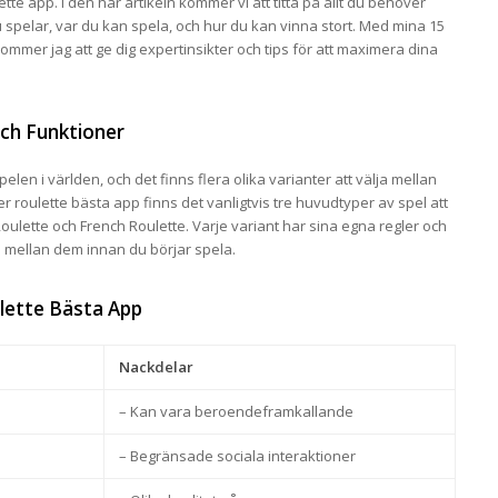
te app. I den här artikeln kommer vi att titta på allt du behöver
u spelar, var du kan spela, och hur du kan vinna stort. Med mina 15
kommer jag att ge dig expertinsikter och tips för att maximera dina
och Funktioner
len i världen, och det finns flera olika varianter att välja mellan
er roulette bästa app finns det vanligtvis tre huvudtyper av spel att
oulette och French Roulette. Varje variant har sina egna regler och
na mellan dem innan du börjar spela.
lette Bästa App
Nackdelar
– Kan vara beroendeframkallande
– Begränsade sociala interaktioner