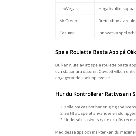
LeoVegas
Höga kvalitetsappa
Mr Green
Brett utbud av roule
Casumo
Innovativa spel och
Spela Roulette Bästa App på Oli
Du kan njuta av att spela roulette bästa app
och stationära datorer. Oavsett vilken enhe
engagerande spelupplevelse.
Hur du Kontrollerar Rättvisan i S
Kolla om casinot har en giltig spellicens
Se till att spelet använder en slumpgen
Undersök casinots rykte och läs recen
Med dessa tips och insikter kan du maximera