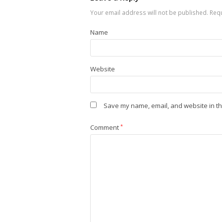
Your email address will not be published.
Requ
Name
Website
Save my name, email, and website in th
Comment
*