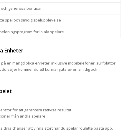
r och generösa bonusar
tte spel och smidig spelupplevelse
 belöningsprogram för lojala spelare
ka Enheter
 på en mängd olika enheter, inklusive mobiltelefoner, surfplattor
t du väljer kommer du att kunna njuta av en smidig och
pelet
erator för att garantera rättvisa resultat
sioner från andra spelare
 dina chanser att vinna stort när du spelar roulette bästa app.