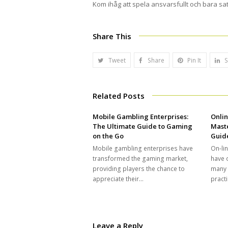
Kom ihåg att spela ansvarsfullt och bara satsa
Share This
Tweet
Share
Pin It
S
Related Posts
Mobile Gambling Enterprises:
Onlin
The Ultimate Guide to Gaming
Mast
on the Go
Guid
Mobile gambling enterprises have
On-li
transformed the gaming market,
have 
providing players the chance to
many 
appreciate their…
pract
Leave a Reply