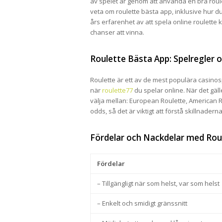
av spelet är genom att använda en bra roulet
veta om roulette bästa app, inklusive hur d
års erfarenhet
av att spela online roulette 
chanser att vinna.
Roulette Bästa App: Spelregler 
Roulette är ett av de mest populära casinospe
när
roulette77
du spelar online. När det gäll
välja mellan: European Roulette, American R
odds, så det är viktigt att förstå skillnader
Fördelar och Nackdelar med Rou
Fördelar
– Tillgängligt när som helst, var som helst
– Enkelt och smidigt gränssnitt