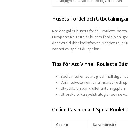
– Möjlighet att spela med låga insatser
Husets Fördel och Utbetalninga
När det gäller husets fördel i roulette bästa
European Roulette är husets fördel vanligtv
det extra dubbelnollsfacket. När det gäller 
variant av spelet du spelar.
Tips för Att Vinna i Roulette Bä
Spela med en strategi och håll dig till d
Var medveten om dina insatser och spe
Utveckla en bankrullehanteringsplan
Utforska olika spelstrategier och se v
Online Casinon att Spela Roulet
Casino
Karaktäristik