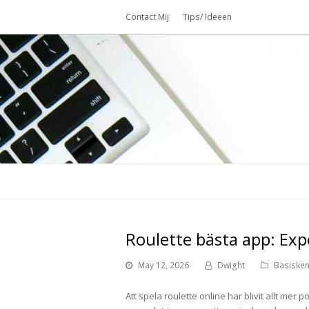
Contact Mij
Tips/ Ideeen
Roulette bästa app: Exp
May 12, 2026
Dwight
Basisken
Att spela roulette online har blivit allt mer