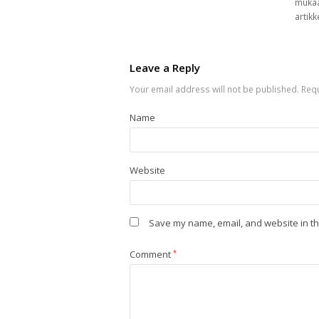
mukaan
artik
Leave a Reply
Your email address will not be published.
Requ
Name
Website
Save my name, email, and website in th
Comment
*