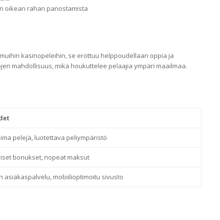
nen oikean rahan panostamista
 muihin kasinopeleihin, se erottuu helppoudellaan oppia ja
tojen mahdollisuus, mikä houkuttelee pelaajia ympäri maailmaa.
det
oima pelejä, luotettava peliympäristö
yiset bonukset, nopeat maksut
 asiakaspalvelu, mobiilioptimoitu sivusto