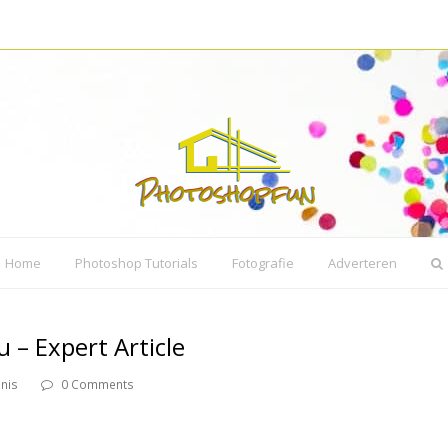
Home
Photoshop Tutorials
Fotografie
Adverteren
 – Expert Article
nis
0 Comments