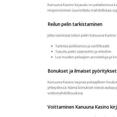
Kanuuna Kasino kirjaudu on pelattavissa kaikilla
responsiivinen suunnittelu mahdollistaa su
Reilun pelin tarkistaminen
Jotta varmistat reilun pelin Kanuuna Kasino 
Tarkista pelilisenssi ja sertifikaatit
Tutustu pelin sääntöihin ja ehtoihin
Lue muiden pelaajien arvosteluja ja 
Bonukset ja ilmaiset pyöritykset
Kanuuna Kasino tarjoaa pelaajilleen houkutt
yhteydessä. Nämä bonukset voivat auttaa pel
voittomahdollisuuksia.
Voittaminen Kanuuna Kasino kirj