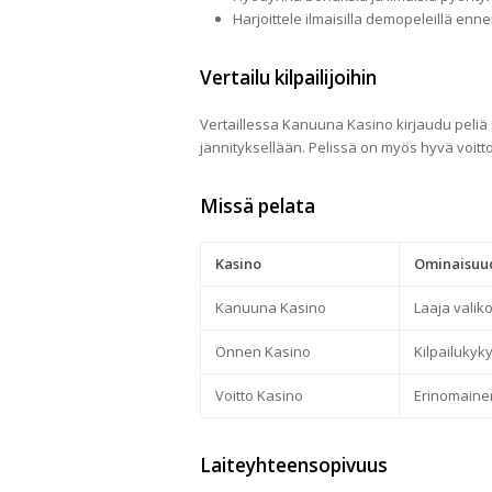
Harjoittele ilmaisilla demopeleillä en
Vertailu kilpailijoihin
Vertaillessa Kanuuna Kasino kirjaudu peliä
jännityksellään. Pelissä on myös hyvä voit
Missä pelata
Kasino
Ominaisuu
Kanuuna Kasino
Laaja valik
Onnen Kasino
Kilpailukyk
Voitto Kasino
Erinomainen
Laiteyhteensopivuus