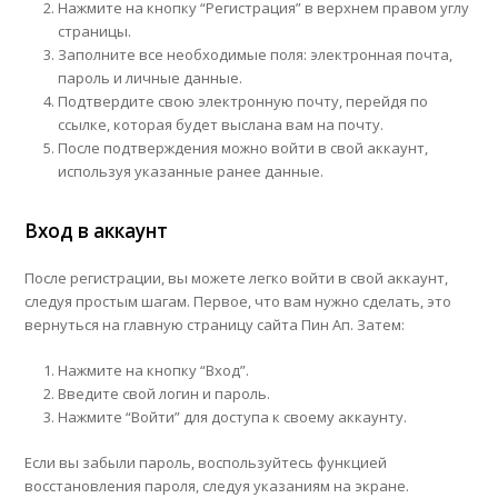
Нажмите на кнопку “Регистрация” в верхнем правом углу
страницы.
Заполните все необходимые поля: электронная почта,
пароль и личные данные.
Подтвердите свою электронную почту, перейдя по
ссылке, которая будет выслана вам на почту.
После подтверждения можно войти в свой аккаунт,
используя указанные ранее данные.
Вход в аккаунт
После регистрации, вы можете легко войти в свой аккаунт,
следуя простым шагам. Первое, что вам нужно сделать, это
вернуться на главную страницу сайта Пин Ап. Затем:
Нажмите на кнопку “Вход”.
Введите свой логин и пароль.
Нажмите “Войти” для доступа к своему аккаунту.
Если вы забыли пароль, воспользуйтесь функцией
восстановления пароля, следуя указаниям на экране.