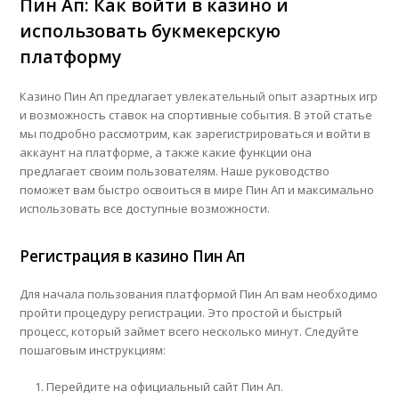
Пин Ап: Как войти в казино и
использовать букмекерскую
платформу
Казино Пин Ап предлагает увлекательный опыт азартных игр
и возможность ставок на спортивные события. В этой статье
мы подробно рассмотрим, как зарегистрироваться и войти в
аккаунт на платформе, а также какие функции она
предлагает своим пользователям. Наше руководство
поможет вам быстро освоиться в мире Пин Ап и максимально
использовать все доступные возможности.
Регистрация в казино Пин Ап
Для начала пользования платформой Пин Ап вам необходимо
пройти процедуру регистрации. Это простой и быстрый
процесс, который займет всего несколько минут. Следуйте
пошаговым инструкциям:
Перейдите на официальный сайт Пин Ап.