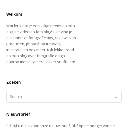
Welkom
Wat leuk dat je een kijkje neemt op mijn
digitale video en foto blog! Hier vind je
o.a. handige fotografie tips, reviews van
producten, photoshop tutorials,
inspiratie en nog meer. Kijk lekker rond
op mijn blog over fotografie en ga
daarna met je camera lekker snuffelen!
Zoeken
Search
Submi
Nieuwsbrief
Schrijf u nu in voor onze nieuwsbrief. Blijf op de hoogte van de