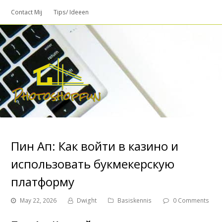
Contact Mij
Tips/ Ideeen
O
M
M
Пин Ап: Как войти в казино и
использовать букмекерскую
платформу
May 22, 2026
Dwight
Basiskennis
0 Comments