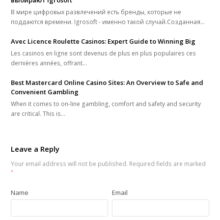
выбирают Igrosoft
В мире цифровых развлечений есть бренды, которые не
поддаются времени. Igrosoft - именно такой случай.Созданная…
Avec Licence Roulette Casinos: Expert Guide to Winning Big
Les casinos en ligne sont devenus de plus en plus populaires ces
dernières années, offrant…
Best Mastercard Online Casino Sites: An Overview to Safe and
Convenient Gambling
When it comes to on-line gambling, comfort and safety and security
are critical. This is…
Leave a Reply
Your email address will not be published.
Required fields are marked
*
Name
Email