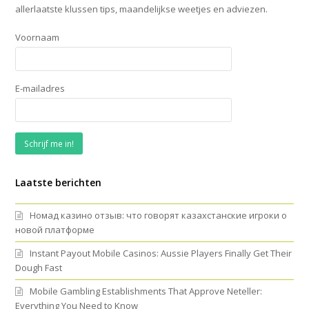
allerlaatste klussen tips, maandelijkse weetjes en adviezen.
Voornaam
E-mailadres
Laatste berichten
Номад казино отзыв: что говорят казахстанские игроки о
новой платформе
Instant Payout Mobile Casinos: Aussie Players Finally Get Their
Dough Fast
Mobile Gambling Establishments That Approve Neteller:
Everything You Need to Know