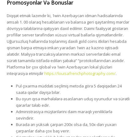
Promosyonlar Və Bonuslar
Diqqət etmək lazımdır ki, 1win Azerbaycan idman hadisələrində
əmsalı 1. 00 olaraq hesablanan və balansa geri qaytarılmış mərclər
dövriyyə tələblərinə qətiyyən daxil edilmir. Daimi fəaliyyət göstərən
profillər server tərəfindən xüsusi virtual ballarla qiymətləndirilir.
Uğursuzluq hallarında toplanmış daxili gold coins itkiləri hesabda
qismən bərpa etməyə imkan yaradan 1win az kazino iqtisadi
alətidir. Maliyyə tranzaksiyalarının mərkəzi serverlərdəki emal
sürəti tamamilə istifadə edilən şəbəkə” “protokollarından asılıdır.
Platforma bir çox qlobal və 1win Azerbaycan lokal şlüzləri
inteqrasiya etmişdir
https://louisafrenchphotography.com/
.
Pul çıxarma müddəti seçilmiş metoda görə 5 dəqiqədən 24
saata qədər dəyişə bilər.
Bu oyun qısa mərhələlərə əsaslanan uduş oyunudur və sürətli
qərarlar tələb edir.
Administrasiya müştərilərini daim maraqlı yeniliklərlə
sevindirir.
Burada ən yüksək çarpan 200x olsa da, 50x-dən yuxarı
çarpanlar daha çox baş verir.