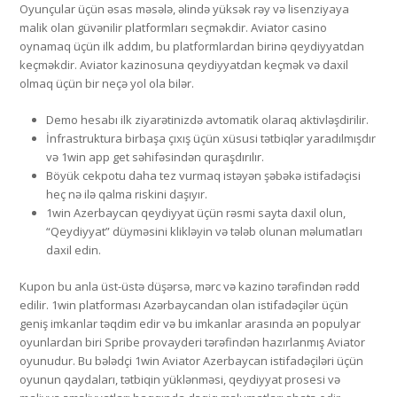
Oyunçular üçün əsas məsələ, əlində yüksək rəy və lisenziyaya
malik olan güvənilir platformları seçməkdir. Aviator casino
oynamaq üçün ilk addım, bu platformlardan birinə qeydiyyatdan
keçməkdir. Aviator kazinosuna qeydiyyatdan keçmək və daxil
olmaq üçün bir neçə yol ola bilər.
Demo hesabı ilk ziyarətinizdə avtomatik olaraq aktivləşdirilir.
İnfrastruktura birbaşa çıxış üçün xüsusi tətbiqlər yaradılmışdır
və 1win app get səhifəsindən quraşdırılır.
Böyük cekpotu daha tez vurmaq istəyən şəbəkə istifadəçisi
heç nə ilə qalma riskini daşıyır.
1win Azerbaycan qeydiyyat üçün rəsmi sayta daxil olun,
“Qeydiyyat” düyməsini klikləyin və tələb olunan məlumatları
daxil edin.
Kupon bu anla üst-üstə düşərsə, mərc və kazino tərəfindən rədd
edilir. 1win platforması Azərbaycandan olan istifadəçilər üçün
geniş imkanlar təqdim edir və bu imkanlar arasında ən populyar
oyunlardan biri Spribe provayderi tərəfindən hazırlanmış Aviator
oyunudur. Bu bələdçi 1win Aviator Azerbaycan istifadəçiləri üçün
oyunun qaydaları, tətbiqin yüklənməsi, qeydiyyat prosesi və