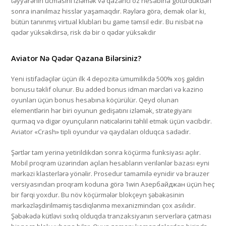
təyyarənin ucmasını izləmək və qazanci öz hesabına götürdükdən
sonra inanılmaz hisslər yaşamaqdır. Rəylərə görə, demək olar ki,
bütün tanınmış virtual klublari bu game təmsil edir. Bu nisbət nə
qədər yüksəkdirsə, risk də bir o qədər yüksəkdir
Aviator Nə Qədər Qazana Bilərsiniz?
Yeni istifadəçilər üçün ilk 4 depozitə ümumilikdə 500% xoş gəldin
bonusu təklif olunur. Bu added bonus idman mərcləri və kazino
oyunları üçün bonus hesabına köçürülür. Qeyd olunan
elementlərin hər biri oyunun gedişatını izləmək, strategiyanı
qurmaq və digər oyunçuların nəticələrini təhlil etmək üçün vacibdir.
Aviator «Crash» tipli oyundur və qaydaları olduqca sadədir.
Şərtlər tam yerinə yetirildikdən sonra köçürmə funksiyası açılır.
Mobil proqram üzərindən açılan hesabların verilənlər bazası eyni
mərkəzi klasterlərə yönəlir. Prosedur tamamilə eynidir və brauzer
versiyasından proqram koduna görə 1win Азербайджан üçün heç
bir fərqi yoxdur. Bu növ köçürmələr blokçeyn şəbəkəsinin
mərkəzləşdirilməmiş təsdiqlənmə mexanizmindən çox asılıdır.
Şəbəkədə kütləvi sıxlıq olduqda tranzaksiyanın serverlərə çatması