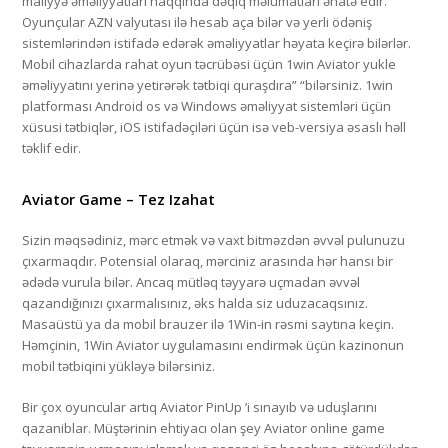
maliyyə əməliyyatları haqqında dəqiq məlumatları əhatə edir.
Oyunçular AZN valyutası ilə hesab aça bilər və yerli ödəniş
sistemlərindən istifadə edərək əməliyyatlar həyata keçirə bilərlər.
Mobil cihazlarda rahat oyun təcrübəsi üçün 1win Aviator yukle
əməliyyatını yerinə yetirərək tətbiqi quraşdıra” “bilərsiniz. 1win
platforması Android os və Windows əməliyyat sistemləri üçün
xüsusi tətbiqlər, iOS istifadəçiləri üçün isə veb-versiya əsaslı həll
təklif edir.
Aviator Game – Tez Izahat
Sizin məqsədiniz, mərc etmək və vaxt bitməzdən əvvəl pulunuzu
çıxarmaqdır. Potensial olaraq, mərciniz arasında hər hansı bir
ədədə vurula bilər. Ancaq mütləq təyyarə uçmadan əvvəl
qazandığınızı çıxarmalısınız, əks halda siz uduzacaqsınız.
Masaüstü ya da mobil brauzer ilə 1Win-in rəsmi saytına keçin.
Həmçinin, 1Win Aviator uygulamasını endirmək üçün kazinonun
mobil tətbiqini yükləyə bilərsiniz.
Bir çox oyuncular artıq Aviator PinUp ’i sınayıb və uduşlarını
qazaniblar. Müştərinin ehtiyacı olan şey Aviator online game