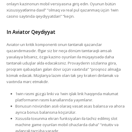
onlayn kazinonun mobil versiyasına giriş edin. Oyunun bütün
xüsusiyyətlərinə daxil” “olmaq və real pul qazanmaq üçün 1win
casino saytında qeydiyyatdan” “keçin.
In Aviator Qeydiyyat
Aviator-un kritik komponenti onun təntənəli qazanclar
qazandırmasıdır. Əgər siz bir neçə dönüm təmtəraqlı əmsalı
yaxalaya bilsəniz, özgə kazino oyunları ilə müqayisədə daha
təntənəli uduşlar əldə edəcəksiniz. Provayderin sözlərinə görə,
proqram qabaqdan gələn dövr üçün vaxtında” “proqnoz almağa
kömək edəcək. Müştəriyə lazım olan tək şey krakeri dinləmək və
vaxtında mərc etməkdir.
1win rəsmi güzgü linki və 1win işlək link haqqında məlumat
platformanın rəsmi kanallarında yayımlanır.
Bonusun növündən asılı olaraq vəsait əsas balansa və ahora
ayrıca bonus balansına köçürülür.
Xüsusilə toxunma ekran funksiyaları ilə təchiz edilmiş slot
machine game oyunları mobil cihazlarda daha” “intuitiv və
əyləncəli təcrübə yaradır.