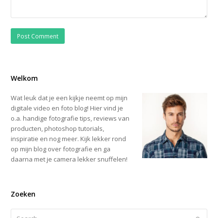
Welkom
Wat leuk dat je een kijkje neemt op mijn
digitale video en foto blog! Hier vind je
o.a. handige fotografie tips, reviews van
producten, photoshop tutorials,
inspiratie en nog meer. Kijk lekker rond
op mijn blog over fotografie en ga
daarna met je camera lekker snuffelen!
Zoeken
Search