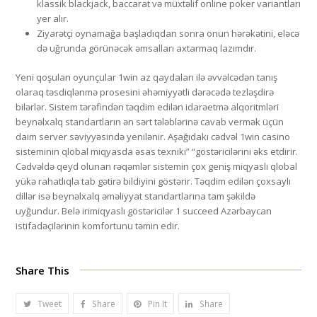
klassik blackjack, baccarat və müxtəlif online poker variantları
yer alır.
Ziyarətçi oynamağa başladıqdan sonra onun hərəkətini, eləcə
də uğrunda görünəcək əmsalları axtarmaq lazımdır.
Yeni qoşulan oyunçular 1win az qaydaları ilə əvvəlcədən tanış
olaraq təsdiqlənmə prosesini əhəmiyyətli dərəcədə tezləşdirə
bilərlər. Sistem tərəfindən təqdim edilən idarəetmə alqoritmləri
beynəlxalq standartların ən sərt tələblərinə cavab vermək üçün
daim server səviyyəsində yenilənir. Aşağıdakı cədvəl 1win casino
sisteminin qlobal miqyasda əsas texniki” “göstəricilərini əks etdirir.
Cədvəldə qeyd olunan rəqəmlər sistemin çox geniş miqyaslı qlobal
yükə rahatlıqla tab gətirə bildiyini göstərir. Təqdim edilən çoxsaylı
dillər isə beynəlxalq əməliyyat standartlarına tam şəkildə
uyğundur. Belə irimiqyaslı göstəricilər 1 succeed Azərbaycan
istifadəçilərinin komfortunu təmin edir.
Share This
Tweet
Share
Pin It
Share