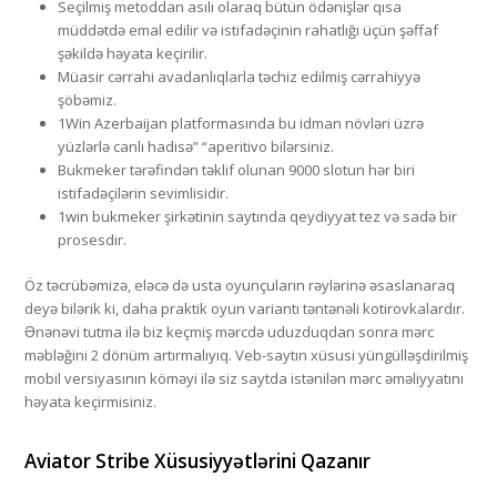
Seçilmiş metoddan asılı olaraq bütün ödənişlər qısa
müddətdə emal edilir və istifadəçinin rahatlığı üçün şəffaf
şəkildə həyata keçirilir.
Müasir cərrahi avadanlıqlarla təchiz edilmiş cərrahiyyə
şöbəmiz.
1Win Azerbaijan platformasında bu idman növləri üzrə
yüzlərlə canlı hadisə” “aperitivo bilərsiniz.
Bukmeker tərəfindən təklif olunan 9000 slotun hər biri
istifadəçilərin sevimlisidir.
1win bukmeker şirkətinin saytında qeydiyyat tez və sadə bir
prosesdir.
Öz təcrübəmizə, eləcə də usta oyunçuların rəylərinə əsaslanaraq
deyə bilərik ki, daha praktik oyun variantı təntənəli kotirovkalardır.
Ənənəvi tutma ilə biz keçmiş mərcdə uduzduqdan sonra mərc
məbləğini 2 dönüm artırmalıyıq. Veb-saytın xüsusi yüngülləşdirilmiş
mobil versiyasının köməyi ilə siz saytda istənilən mərc əməliyyatını
həyata keçirmisiniz.
Aviator Stribe Xüsusiyyətlərini Qazanır