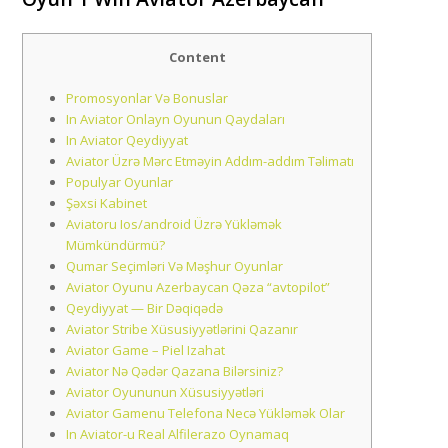
Content
Promosyonlar Və Bonuslar
In Aviator Onlayn Oyunun Qaydaları
In Aviator Qeydiyyat
Aviator Üzrə Mərc Etməyin Addım-addım Təlimatı
Populyar Oyunlar
Şəxsi Kabinet
Aviatoru Ios/android Üzrə Yükləmək
Mümkündürmü?
Qumar Seçimləri Və Məşhur Oyunlar
Aviator Oyunu Azerbaycan Qəza “avtopilot”
Qeydiyyat — Bir Dəqiqədə
Aviator Stribe Xüsusiyyətlərini Qazanır
Aviator Game – Piel Izahat
Aviator Nə Qədər Qazana Bilərsiniz?
Aviator Oyununun Xüsusiyyətləri
Aviator Gamenu Telefona Necə Yükləmək Olar
In Aviator-u Real Alfilerazo Oynamaq