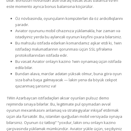
bilər. Bonusun növündən asılı olaraq vəsait əsas balansa və en
este momento ayrıca bonus balansına köçürülür.
Öz növbəsində, oyunçuların kompüterləri də öz ardıcıllıqlarını
yaradır.
Aviator oyununu mobil cihazınıza yükləməklə, hər zaman və
istədiyiniz yerdə bu əyləncəli oyunun keyfini çıxara bilərsiniz.
Bu məhsulu istifadə edərkən komandamız aşkar etdi ki, 1win
istifadəçi məlumatlarının qorunması üçün SSL şifrələmə
protokollarından istifadə edir.
Bu vəsait Aviator onlayn kazino 1win oynamaq üçün istifadə
edilə bilər.
Bundan əlavə, mərclər adətən yüksək olmur, buna görə oyun
sizə baha başa gəlməyəcək — lakin yenə də böyük cekpot
qazanmaq şansınız va!
1Win Azərbaycan istifadəçiləri əksər oyunları pulsuz demo
rejimində sınaya bilərlər. Bu, legitimate pul qoymadan əvvəl
oyunun mexanikasını anlamaq və strategiyalar inkişaf etdirmək
üçün əla fürsətdir. Bu, istənilən qurğudan mobil versiyada oynaya
bilərsiniz. Oyunun öz tətbiqi” “yoxdur, lakin onu onlayn kazino
çərçivəsində yükləmək mümkündür. Aviator yükle üçün, seçdiyiniz