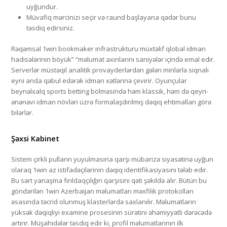
uyğundur.
Müvafiq mərcinizi seçir və raund başlayana qədər bunu
təsdiq edirsiniz.
Rəqəmsal 1win bookmaker infrastrukturu müxtəlif qlobal idman
hadisələrinin böyük” “məlumat axınlarını saniyələr içində emal edir.
Serverlər müstəqil analitik provayderlərdən gələn minlərlə siqnalı
eyni anda qəbul edərək idman xətlərinə çevirir. Oyunçular
beynəlxalq sports betting bölməsində həm klassik, həm də qeyri-
ənənəvi idman növləri üzrə formalaşdırılmış dəqiq ehtimalları görə
bilərlər.
Şəxsi Kabinet
Sistem çirkli pulların yuyulmasına qarşı mübarizə siyasətinə uyğun
olaraq 1win az istifadəçilərinin dəqiq identifikasiyasını tələb edir.
Bu sərt yanaşma fırıldaqçılığın qarşısını qəti şəkildə alır. Bütün bu
göndərilən 1win Azerbaijan məlumatları məxfilik protokolları
əsasında təcrid olunmuş klasterlərdə saxlanılır. Məlumatların
yüksək dəqiqliyi examine prosesinin sürətini əhəmiyyətli dərəcədə
artırır. Müşahidələr təsdiq edir ki, profil məlumatlarının ilk