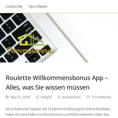
Contact Mij
Tips/ Ideeen
O
M
M
Roulette Willkommensbonus App –
Alles, was Sie wissen müssen
May 27, 2026
Dwight
Basiskennis
0 Comments
Als erfahrener Spieler mit 15 Jahren Erfahrung im Online-Roulette,
habe ich eine Fülle von Kenntnissen und Informationen über das