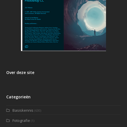
Over deze site
Categorieën
Basiskennis
(630)
Fotografie
(1)