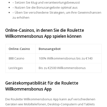
– Setzen Sie klug und verantwortungsbewusst
– Nutzen Sie die Bonusangebote optimal aus
– Üben Sie verschiedene Strategien, um Ihre Gewinnchancen
zu erhöhen
Online-Casinos, in denen Sie die Roulette
Willkommensbonus App spielen können
Online-Casino
Bonusangebot
888 Casino
100% Willkommensbonus bis zu €140
LeoVegas
Bis zu €2500 Willkommensbonus
Gerätekompatibilität für die Roulette
Willkommensbonus App
Die Roulette Willkommensbonus App kann auf verschiedenen
Geräten wie Mobiltelefonen, Desktop-Computern und Tablets