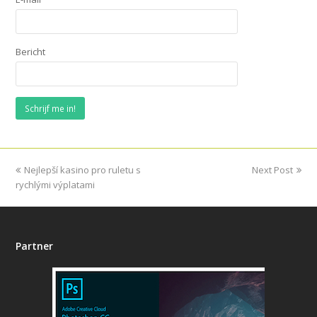
Bericht
previous
Nejlepší kasino pro ruletu s
Next Post
next
rychlými výplatami
post:
post:
Partner