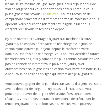
les meilleurs casinos en ligne. Rejoignez-nous et jouer pour de
vrai de l’argent peut vous apporter des bonus. Lorsque vous
jouez gratuitement vous
Cresus cresus
aurez l’occasion de
comprendre comment les différentes sortes de machines à sous
opèrent. Vous pourriez également être éligible à un bonus
d’argent réel si vous faites pas de dépôt.
Il y a de nombreux avantages à jouer aux machines à sous
gratuites. Il n’est pas nécessaire de télécharger le logiciel de
casino. Vous pouvez jouer jeux depuis le confort de votre
domicile. Une fois que téléchargé, vous pourrez accéder à toutes
les variations des jeux, y compris les plus connus. Si vous n’avez
pas de connexion Internet vous pouvez toujours jouer
auxmachines à sous gratuites de casino avec votre ordinateur. Il y
a beaucoup de casinos en ligne qui offrent des jeux gratuits.
Vous pouvez gagner de l’argent dans un casino d’argent réel sans
avoir à déposer de l’argent. Il n’y a pas de limitations et vous
pouvez jouer avec de l’argent réel si vous êtes content des
résultats. Vous pouvez accumuler des points de crédit avec le
temps en jouant dans un bon casino. De plus, vous pourrez