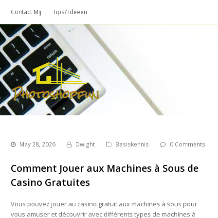
Contact Mij
Tips/ Ideeen
O
M
M
May 28, 2026
Dwight
Basiskennis
0 Comments
Comment Jouer aux Machines à Sous de
Casino Gratuites
Vous pouvez jouer au casino gratuit aux machines à sous pour
vous amuser et découvrir avec différents types de machines à