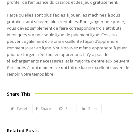
profiter de l’ambiance du casinos et des jeux gratuitement.
Parce qu’elles sont plus faciles à jouer, les machines à sous
gratuites sont souvent plus rentables. Pour gagner une partie,
vous devez simplement de faire correspondre trois attributs
identiques sur une seule ligne de paiement ligne. Ces jeux
peuvent également être une excellente façon d’apprendre
comment jouer en ligne. Vous pouvez même apprendre à jouer
pour de l’argent réel tout en apprenant. Il n’y a pas de
téléchargements nécessaires, et la majorité d’entre eux peuvent
être joués à tout moment ce qui fait de lui un excellent moyen de
remplir votre temps libre.
Share This
Tweet
Share
Pin It
Share
Related Posts