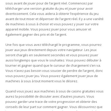
sous avant de jouer pour de l’argent réel. Commencez par
télécharger une version gratuite du jeu et jouer pour avoir
divertissement. Cela vous aidera à obtenir l’expérience du jeu
avant de tout miser et dépenser de l’argent réel. Il y a une variété
de machines à sous à choisir et vous pouvez y jouer sur votre
appareil mobile. Vous pouvez jouer pour vous amuser et
également gagner des prix et de l’argent.
Une fois que vous avez téléchargé le programme, vous pourrez
jouer aux jeux directement depuis votre navigateur. Les jeux
seront chargés en seulement secondes et vous pouvez jouer
aussi longtemps que vous le souhaitez. Vous pouvez débuter à
tourner et gagner quand que le curseur de chargement s’en va.
Vous n’avez pas besoin vous soucier de perdre de l’argent, donc
vous pouvez jouer jeu. Vous pouvez également jouer jeux de
machines à sous à tout moment vous le désirez.
Quand vous jouez aux machines à sous de casino gratuites vous
aurez la possibilité de discuter avec d’autres joueurs. Vous
pouvez garder une trace de votre progression et obtenir des
conseils de leur part sur comment gagner. Vous découvrirez que