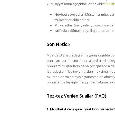
xüsusiyyətlərinə aşağıdakılar daxildir:
mostb
Növbəti səviyyələr:
Müştərilər müəyyən 
mükafatlar əldə edirlər.
Mükafatlar:
Səviyyələr yüksəldikcə dah
İstifadə edilməsi:
Loyallıq bonusları, is
Son Nəticə
Mostbet AZ, istifadəçilərinə geniş çeşiddə b
bahisləri təcrübəsini daha cəlbedici edir. Qe
proqramı müştərilərin daha çox qazanc əldə e
İstifadəçilərin bu imkanlardan maksimum də
oxumaqları və anlayışla yanaşmaları əhəmiy
bonuslar və təşviqlər haqqında məlumat əldə
Tez-tez Verilən Suallar (FAQ)
1. Mostbet AZ-də qeydiyyat bonusu nədir