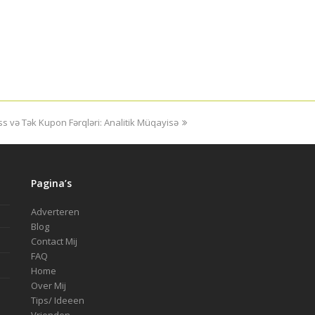
s və Tək Kupon Fərqləri: Analitik Müqayisə
Pagina’s
Adverteren
Blog
Contact Mij
FAQ
Home
Over Mij
Tips/ Ideeen