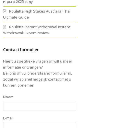
игры в 2025 году
Roulette High Stakes Australia: The
Ultimate Guide
Roulette Instant Withdrawal Instant
Withdrawal: Expert Review
Contactformulier
Heeft u specifieke vragen of wilt u meer
informatie ontvangen?
Bel ons of vul onderstaand formulier in,
zodat wij zo snel mogelijk contact met u
kunnen opnemen
Naam
E-mail