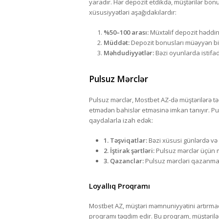
yaradır. Hər depozit etdikdə, müştərilər bon
xüsusiyyətləri aşağıdakılardır:
%50–100 arası:
Müxtəlif depozit həddin
Müddət:
Depozit bonusları müəyyən bir 
Məhdudiyyətlər:
Bəzi oyunlarda istifad
Pulsuz Mərclər
Pulsuz mərclər, Mostbet AZ-də müştərilərə təqd
etmədən bahislər etməsinə imkan tanıyır. Pu
qaydalarla izah edək:
1. Təşviqatlar:
Bəzi xüsusi günlərdə və 
2. İştirak şərtləri:
Pulsuz mərclər üçün m
3. Qazanclar:
Pulsuz mərcləri qazanmaq
Loyallıq Proqramı
Mostbet AZ, müştəri məmnuniyyətini artırmaq 
proqramı təqdim edir. Bu proqram, müştərilə