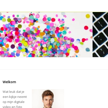
Welkom
Wat leuk dat je
een kijkje neemt
op mijn digitale
video en foto