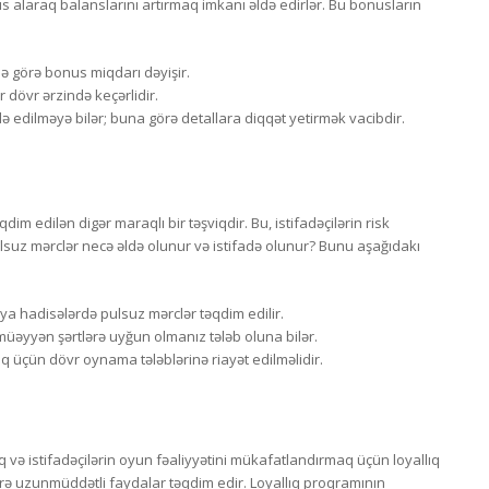
us alaraq balanslarını artırmaq imkanı əldə edirlər. Bu bonusların
ə görə bonus miqdarı dəyişir.
dövr ərzində keçərlidir.
ə edilməyə bilər; buna görə detallara diqqət yetirmək vacibdir.
im edilən digər maraqlı bir təşviqdir. Bu, istifadəçilərin risk
lsuz mərclər necə əldə olunur və istifadə olunur? Bunu aşağıdakı
ya hadisələrdə pulsuz mərclər təqdim edilir.
üəyyən şərtlərə uyğun olmanız tələb oluna bilər.
 üçün dövr oynama tələblərinə riayət edilməlidir.
və istifadəçilərin oyun fəaliyyətini mükafatlandırmaq üçün loyallıq
rə uzunmüddətli faydalar təqdim edir. Loyallıq proqramının