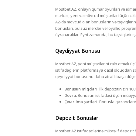
Mostbet AZ, onlayn qumar oyunları və idman 
mərkəz, yeni və mövcud müştəriləri üçün cəlb
AZ-də mövcud olan bonusların və təşviqlərin 
bonusları, pulsuz mərclər və loyallıq proqraml
öyrənəcəklər. Eyni zamanda, bu təşviqlərin şər
Qeydiyyat Bonusu
Mostbet AZ, yeni müştərilərini cəlb etmək ü
istifadəçilərin platformaya daxil olduqdan s
qeydiyyat bonusunu daha ətraflı başa düşm
Bonusun miqdarı:
İlk depozitinizin 100
Dövrü:
Bonusun istifadəsi üçün müəyyə
Çıxarılma şərtləri:
Bonusla qazancların
Depozit Bonusları
Mostbet AZ istifadəçilərinə müxtəlif depozi