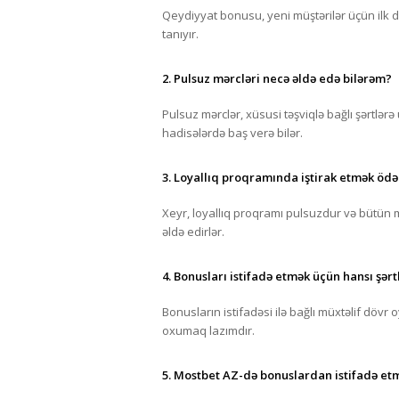
Qeydiyyat bonusu, yeni müştərilər üçün ilk 
tanıyır.
2. Pulsuz mərcləri necə əldə edə bilərəm?
Pulsuz mərclər, xüsusi təşviqlə bağlı şərtl
hadisələrdə baş verə bilər.
3. Loyallıq proqramında iştirak etmək ödə
Xeyr, loyallıq proqramı pulsuzdur və bütün
əldə edirlər.
4. Bonusları istifadə etmək üçün hansı şərt
Bonusların istifadəsi ilə bağlı müxtəlif dövr 
oxumaq lazımdır.
5. Mostbet AZ-də bonuslardan istifadə 