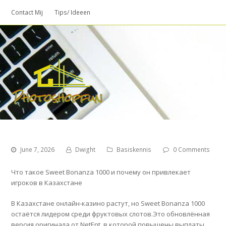
Contact Mij
Tips/ Ideeen
O
M
M
June 7, 2026
Dwight
Basiskennis
0 Comments
Что такое Sweet Bonanza 1000 и почему он привлекает
игроков в Казахстане
В Казахстане онлайн‑казино растут, но Sweet Bonanza 1000
остаётся лидером среди фруктовых слотов.Это обновлённая
версия оригинала от NetEnt, в которой повышены выплаты,