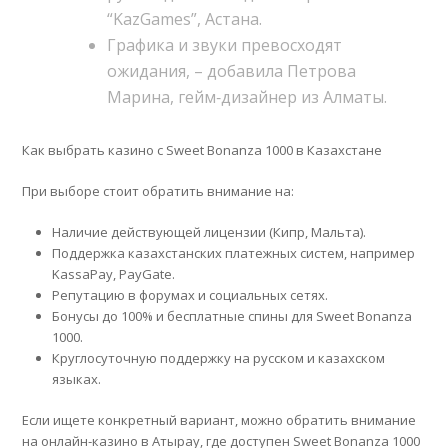
“KazGames”, Астана.
Графика и звуки превосходят
ожидания, – добавила Петрова
Марина, гейм‑дизайнер из Алматы.
Как выбрать казино с Sweet Bonanza 1000 в Казахстане
При выборе стоит обратить внимание на:
Наличие действующей лицензии (Кипр, Мальта).
Поддержка казахстанских платежных систем, например
KassaPay, PayGate.
Репутацию в форумах и социальных сетях.
Бонусы до 100% и бесплатные спины для Sweet Bonanza
1000.
Круглосуточную поддержку на русском и казахском
языках.
Если ищете конкретный вариант, можно обратить внимание
на онлайн‑казино в Атырау, где доступен Sweet Bonanza 1000