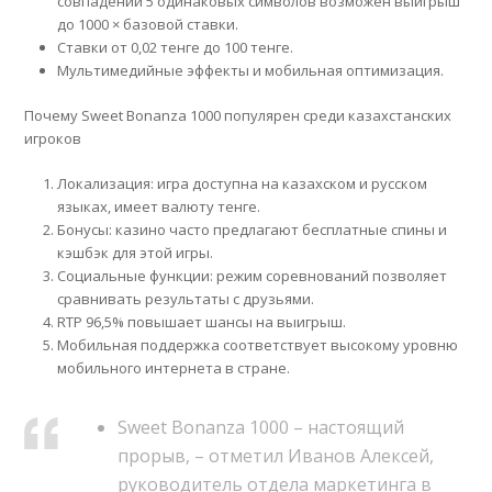
совпадении 5 одинаковых символов возможен выигрыш
до 1000 × базовой ставки.
Ставки от 0,02 тенге до 100 тенге.
Мультимедийные эффекты и мобильная оптимизация.
Почему Sweet Bonanza 1000 популярен среди казахстанских
игроков
Локализация: игра доступна на казахском и русском
языках, имеет валюту тенге.
Бонусы: казино часто предлагают бесплатные спины и
кэшбэк для этой игры.
Социальные функции: режим соревнований позволяет
сравнивать результаты с друзьями.
RTP 96,5% повышает шансы на выигрыш.
Мобильная поддержка соответствует высокому уровню
мобильного интернета в стране.
Sweet Bonanza 1000 – настоящий
прорыв, – отметил Иванов Алексей,
руководитель отдела маркетинга в