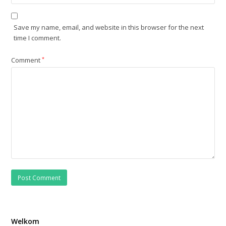
Save my name, email, and website in this browser for the next
time I comment.
Comment
*
Welkom