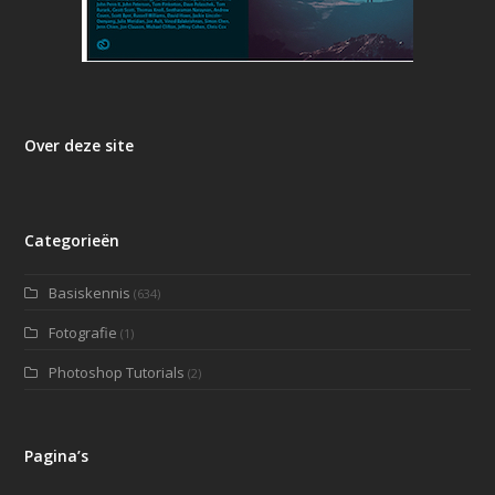
Over deze site
Categorieën
Basiskennis
(634)
Fotografie
(1)
Photoshop Tutorials
(2)
Pagina’s