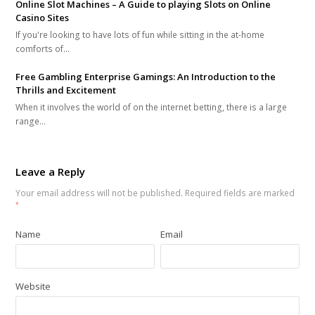
Online Slot Machines – A Guide to playing Slots on Online
Casino Sites
If you're looking to have lots of fun while sitting in the at-home
comforts of…
Free Gambling Enterprise Gamings: An Introduction to the
Thrills and Excitement
When it involves the world of on the internet betting, there is a large
range…
Leave a Reply
Your email address will not be published.
Required fields are marked
*
Name
Email
Website