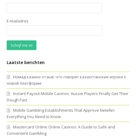
E-mailadres
Laatste berichten
Номад казино отзыв: что говорят казахстанские игроки о
новой платформе
Instant Payout Mobile Casinos: Aussie Players Finally Get Their
Dough Fast
Mobile Gambling Establishments That Approve Neteller:
Everything You Need to Know
Mastercard Online Online Casinos: A Guide to Safe and
Convenient Gambling