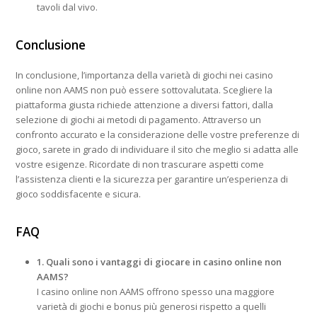
tavoli dal vivo.
Conclusione
In conclusione, l’importanza della varietà di giochi nei casino
online non AAMS non può essere sottovalutata. Scegliere la
piattaforma giusta richiede attenzione a diversi fattori, dalla
selezione di giochi ai metodi di pagamento. Attraverso un
confronto accurato e la considerazione delle vostre preferenze di
gioco, sarete in grado di individuare il sito che meglio si adatta alle
vostre esigenze. Ricordate di non trascurare aspetti come
l’assistenza clienti e la sicurezza per garantire un’esperienza di
gioco soddisfacente e sicura.
FAQ
1. Quali sono i vantaggi di giocare in casino online non
AAMS?
I casino online non AAMS offrono spesso una maggiore
varietà di giochi e bonus più generosi rispetto a quelli