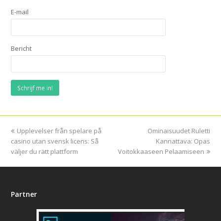
E-mail
Bericht
previous
Upplevelser från spelare på
Ominaisuudet Ruletti
next
casino utan svensk licens: Så
post:
post:
Kannattava: Opas
väljer du rätt plattform
Voitokkaaseen Pelaamiseen
Partner