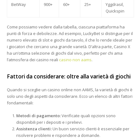
BetWay
900+
60+
25+
Yggdrasil,
Quickspin
Come possiamo vedere dalla tabella, ciascuna piattaforma ha
punti di forza e debolezze. Ad esempio, LuckyBet si distingue per il
numero elevato di slot e giochi da tavolo, il che lo rende ideale per
i giocatori che cercano una grande varietà. D’altra parte, Casino X
ha un’ottima selezione di giochi dal vivo, perfetto per chi ama
l’atmosfera dei casino reali
casino non aams
.
Fattori da considerare: oltre alla varietà di giochi
Quando si sceglie un casino online non AAMS, la varietà di giochi è
solo uno degli aspetti da considerare. Ecco un elenco di altri fattori
fondamentali:
Metodi di pagamento:
Verificate quali opzioni sono
disponibili per i depositi e i prelievi.
Assistenza clienti:
Un buon servizio clienti è essenziale per
risolvere problemi e rispondere a domande.