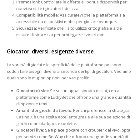
Promozioni:
Controllate le offerte e i bonus disponibili per i
nuovi iscritti e i giocatori fidelizzati.
Compatibilità mobile:
Assicuratevi che la piattaforma sia
accessibile da dispositivi mobili per giocare ovunque.
Sicurezza:
Verificate che il sito utilizzi crittografia e altre
misure di sicurezza per proteggere i vostri dati.
Giocatori diversi, esigenze diverse
La varietà di giochi e le specificità delle piattaforme possono
soddisfare bisogni diversi a seconda dei tipi di giocatori. Vediamo
quali sono le migliori opzioni per vari profili:
Giocatori di slot:
Se sei un appassionato di slot, cerca
piattaforme come LuckyBet che offrono una grande quantità
di opzioni e temi.
Amanti dei giochi da tavolo:
Per chi preferisce la strategia,
Casino X è una scelta eccellente grazie alla sua selezione di
giochi come blackjack e roulette.
Giocatori live:
Se ti piace giocare con croupier dal vivo, opta
per servizi come BetWay che offrono una grande varietà di