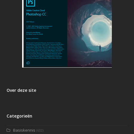
Over deze site
Categorieën
Basiskennis
(632)