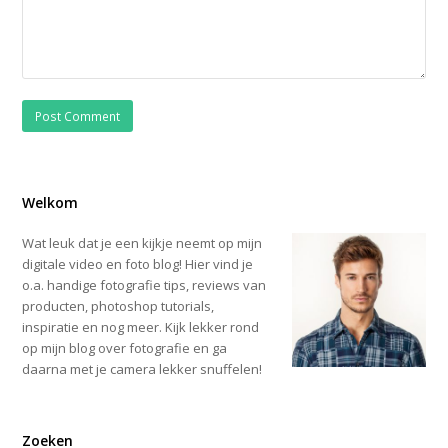
Welkom
Wat leuk dat je een kijkje neemt op mijn
digitale video en foto blog! Hier vind je
o.a. handige fotografie tips, reviews van
producten, photoshop tutorials,
inspiratie en nog meer. Kijk lekker rond
op mijn blog over fotografie en ga
daarna met je camera lekker snuffelen!
Zoeken