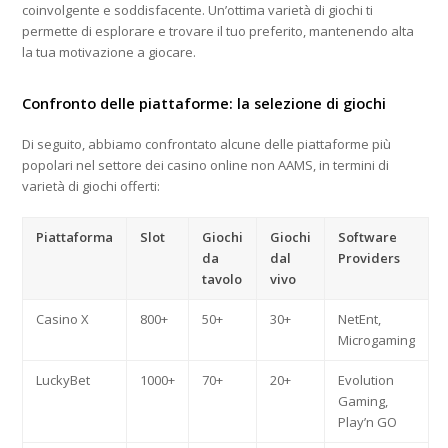
coinvolgente e soddisfacente. Un’ottima varietà di giochi ti
permette di esplorare e trovare il tuo preferito, mantenendo alta
la tua motivazione a giocare.
Confronto delle piattaforme: la selezione di giochi
Di seguito, abbiamo confrontato alcune delle piattaforme più
popolari nel settore dei casino online non AAMS, in termini di
varietà di giochi offerti:
Piattaforma
Slot
Giochi
Giochi
Software
da
dal
Providers
tavolo
vivo
Casino X
800+
50+
30+
NetEnt,
Microgaming
LuckyBet
1000+
70+
20+
Evolution
Gaming,
Play’n GO