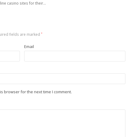
line casino sites for their…
ired fields are marked
*
Email
is browser for the next time I comment.