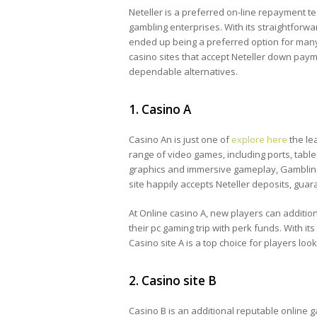
Neteller is a preferred on-line repayment t
gambling enterprises. With its straightforw
ended up being a preferred option for many p
casino sites that accept
Neteller down paymen
dependable alternatives.
1. Casino A
Casino An is just one of
explore here
the le
range of video games, including ports, table
graphics and immersive gameplay, Gambling
site happily accepts Neteller deposits, guar
At Online casino A, new players can additio
their pc gaming trip with perk funds. With i
Casino site A is a top choice for players lo
2. Casino site B
Casino B is an additional reputable online 