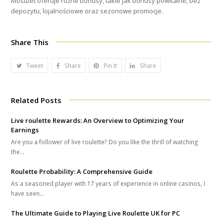
Mostbet oferuje różne bonusy, takie jak bonusy powitalne, bez
depozytu, lojalnościowe oraz sezonowe promocje.
Share This
Tweet
Share
Pin It
Share
Related Posts
Live roulette Rewards: An Overview to Optimizing Your
Earnings
Are you a follower of live roulette? Do you like the thrill of watching
the…
Roulette Probability: A Comprehensive Guide
As a seasoned player with 17 years of experience in online casinos, I
have seen…
The Ultimate Guide to Playing Live Roulette UK for PC