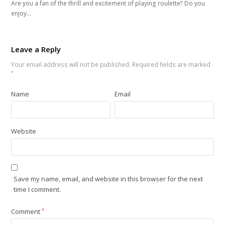
Are you a fan of the thrill and excitement of playing roulette? Do you
enjoy…
Leave a Reply
Your email address will not be published.
Required fields are marked
*
Name
Email
Website
Save my name, email, and website in this browser for the next
time I comment.
Comment
*