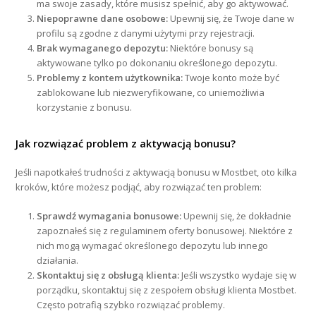
ma swoje zasady, które musisz spełnić, aby go aktywować.
Niepoprawne dane osobowe:
Upewnij się, że Twoje dane w
profilu są zgodne z danymi użytymi przy rejestracji.
Brak wymaganego depozytu:
Niektóre bonusy są
aktywowane tylko po dokonaniu określonego depozytu.
Problemy z kontem użytkownika:
Twoje konto może być
zablokowane lub niezweryfikowane, co uniemożliwia
korzystanie z bonusu.
Jak rozwiązać problem z aktywacją bonusu?
Jeśli napotkałeś trudności z aktywacją bonusu w Mostbet, oto kilka
kroków, które możesz podjąć, aby rozwiązać ten problem:
Sprawdź wymagania bonusowe:
Upewnij się, że dokładnie
zapoznałeś się z regulaminem oferty bonusowej. Niektóre z
nich mogą wymagać określonego depozytu lub innego
działania.
Skontaktuj się z obsługą klienta:
Jeśli wszystko wydaje się w
porządku, skontaktuj się z zespołem obsługi klienta Mostbet.
Często potrafią szybko rozwiązać problemy.