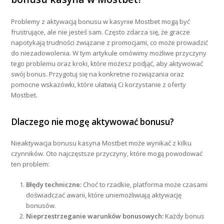
Problemy z aktywacją bonusu w kasynie Mostbet mogą być
frustrujące, ale nie jesteś sam. Często zdarza się, że gracze
napotykają trudności związane z promocjami, co może prowadzić
do niezadowolenia. W tym artykule omówimy możliwe przyczyny
tego problemu oraz kroki, które możesz podjąć, aby aktywować
swój bonus. Przygotuj się na konkretne rozwiązania oraz
pomocne wskazówki, które ułatwią Ci korzystanie z oferty
Mostbet.
Dlaczego nie mogę aktywować bonusu?
Nieaktywacja bonusu kasyna Mostbet może wynikać z kilku
czynników. Oto najczęstsze przyczyny, które mogą powodować
ten problem:
Błędy techniczne:
Choć to rzadkie, platforma może czasami
doświadczać awarii, które uniemożliwiają aktywację
bonusów.
Nieprzestrzeganie warunków bonusowych:
Każdy bonus