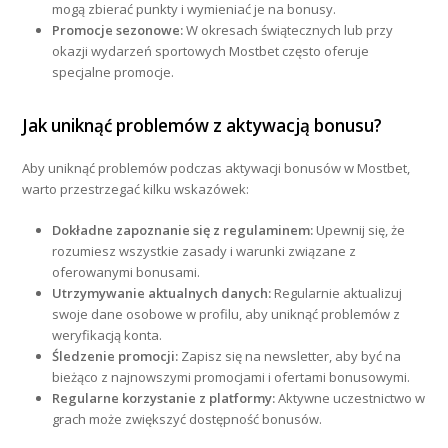
mogą zbierać punkty i wymieniać je na bonusy.
Promocje sezonowe:
W okresach świątecznych lub przy
okazji wydarzeń sportowych Mostbet często oferuje
specjalne promocje.
Jak uniknąć problemów z aktywacją bonusu?
Aby uniknąć problemów podczas aktywacji bonusów w Mostbet,
warto przestrzegać kilku wskazówek:
Dokładne zapoznanie się z regulaminem:
Upewnij się, że
rozumiesz wszystkie zasady i warunki związane z
oferowanymi bonusami.
Utrzymywanie aktualnych danych:
Regularnie aktualizuj
swoje dane osobowe w profilu, aby uniknąć problemów z
weryfikacją konta.
Śledzenie promocji:
Zapisz się na newsletter, aby być na
bieżąco z najnowszymi promocjami i ofertami bonusowymi.
Regularne korzystanie z platformy:
Aktywne uczestnictwo w
grach może zwiększyć dostępność bonusów.