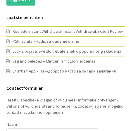
Laatste berichten
Roulette Instant Withdrawal Instant Withdrawal: Expert Review
PSK isplata – vodič za klađenje online
Luckia prijava: Sve što trebate znati o popularnoj igri klađenja
Legiano belépés – Minden, amit tudni érdemes
Елитбет App – Най-доброто място за онлайн залагания
Contactformulier
Heeft u specifieke vragen of wilt u meer informatie ontvangen?
Bel ons of vul onderstaand formulier in, zodat wij zo snel mogelijk
contact met u kunnen opnemen
Naam