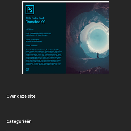
Over deze site
Categorieën