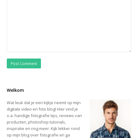
Welkom
Wat leuk dat je een kijkje neemt op mijn
digitale video en foto blog! Hier vind je
o.a. handige fotografie tips, reviews van
producten, photoshop tutorials,
inspiratie en nog meer. Kijk lekker rond
op mijn blog over fotografie en ga