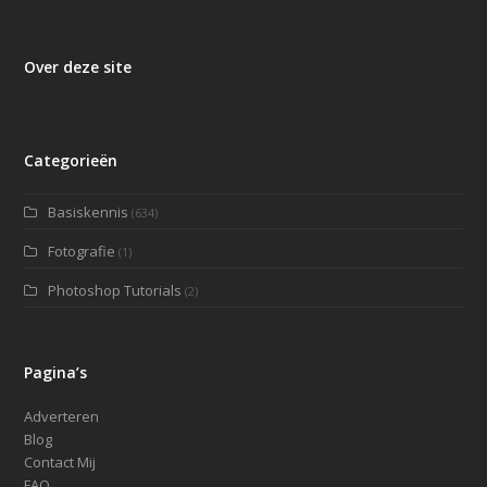
Over deze site
Categorieën
Basiskennis
(634)
Fotografie
(1)
Photoshop Tutorials
(2)
Pagina’s
Adverteren
Blog
Contact Mij
FAQ