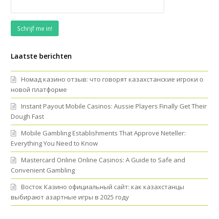
Laatste berichten
Номад казино отзыв: что говорят казахстанские игроки о
новой платформе
Instant Payout Mobile Casinos: Aussie Players Finally Get Their
Dough Fast
Mobile Gambling Establishments That Approve Neteller:
Everything You Need to Know
Mastercard Online Online Casinos: A Guide to Safe and
Convenient Gambling
Восток Казино официальный сайт: как казахстанцы
выбирают азартные игры в 2025 году