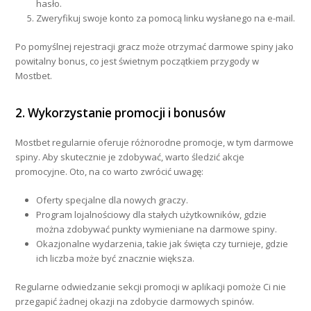
hasło.
Zweryfikuj swoje konto za pomocą linku wysłanego na e-mail.
Po pomyślnej rejestracji gracz może otrzymać darmowe spiny jako
powitalny bonus, co jest świetnym początkiem przygody w
Mostbet.
2. Wykorzystanie promocji i bonusów
Mostbet regularnie oferuje różnorodne promocje, w tym darmowe
spiny. Aby skutecznie je zdobywać, warto śledzić akcje
promocyjne. Oto, na co warto zwrócić uwagę:
Oferty specjalne dla nowych graczy.
Program lojalnościowy dla stałych użytkowników, gdzie
można zdobywać punkty wymieniane na darmowe spiny.
Okazjonalne wydarzenia, takie jak święta czy turnieje, gdzie
ich liczba może być znacznie większa.
Regularne odwiedzanie sekcji promocji w aplikacji pomoże Ci nie
przegapić żadnej okazji na zdobycie darmowych spinów.