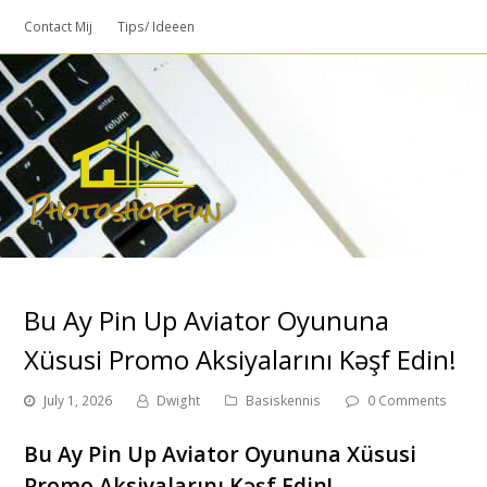
Contact Mij
Tips/ Ideeen
O
M
M
Bu Ay Pin Up Aviator Oyununa
Xüsusi Promo Aksiyalarını Kəşf Edin!
July 1, 2026
Dwight
Basiskennis
0 Comments
Bu Ay Pin Up Aviator Oyununa Xüsusi
Promo Aksiyalarını Kəşf Edin!