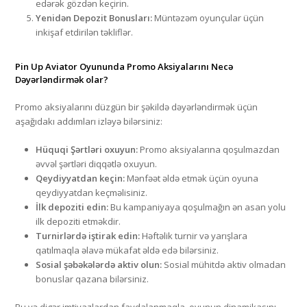
edərək gözdən keçirin.
Yenidən Depozit Bonusları:
Müntəzəm oyunçular üçün
inkişaf etdirilən təkliflər.
Pin Up Aviator Oyununda Promo Aksiyalarını Necə
Dəyərləndirmək olar?
Promo aksiyalarını düzgün bir şəkildə dəyərləndirmək üçün
aşağıdakı addımları izləyə bilərsiniz:
Hüquqi Şərtləri oxuyun:
Promo aksiyalarına qoşulmazdan
əvvəl şərtləri diqqətlə oxuyun.
Qeydiyyatdan keçin:
Mənfəət əldə etmək üçün oyuna
qeydiyyatdan keçməlisiniz.
İlk depoziti edin:
Bu kampaniyaya qoşulmağın ən asan yolu
ilk depoziti etməkdir.
Turnirlərdə iştirak edin:
Həftəlik turnir və yarışlara
qatılmaqla əlavə mükafat əldə edə bilərsiniz.
Sosial şəbəkələrdə aktiv olun:
Sosial mühitdə aktiv olmadan
bonuslar qazana bilərsiniz.