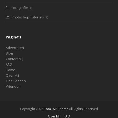
Fotografie
(1)
Photoshop Tutorials
(2)
Pagina’s
Adverteren
Blog
Contact Mij
FAQ
Home
Over Mij
Tips/ Ideeen
Vrienden
Copyright 2026
Total WP Theme
All Rights Reserved
Over Mij
FAQ