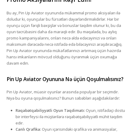
Bu ay, Pin Up Aviator oyununda mükəmməl promo aksiyaları ilə
doludur ki, oyunçular bu fürsətləri dəyərləndirməlidirlər. Hər bir
oyunçu üçün fərqli bəxşişlər və bonuslar təqdim olunur ki, bu da
oyun təcrübəsini daha da maraqlı edir. Bu məqalədə, bu aylıq
promo kampaniyalarını, onları necə əldə edəcəyinizi və onları
maksimum dərəcədə necə istifadə edə biləcəyinizi araşdıracağıq.
Pin Up Aviator oyununda mükafatlarınızı artırmaq üçün hazırda
hansı imkanların mövcud olduğunu öyrənmək üçün oxumağa
davam edin.
Pin Up Aviator Oyununa Nə üçün Qoşulmalısınız?
Pin Up Aviator, müasir oyunlar arasında populyar bir seçimdir.
Niyə bu oyuna qoşulmalısınız? Bunun səbəbləri aşağıdakılardır:
Rəqabətqabiliyyətli Oyun Təqdimatı:
Oyun, istifadəçi dostu
bir interfeysi ilə müştərilərə rəqabətqabiliyyətli mühit təqdim
edir.
Canlı Qrafika:
Oyun içərisindəki qrafika və animasiyalar,