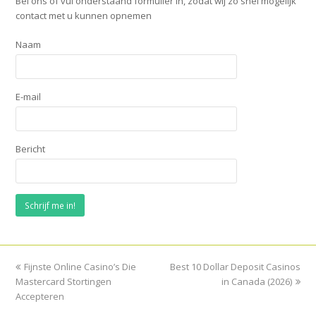
Bel ons of vul onderstaand formulier in, zodat wij zo snel mogelijk
contact met u kunnen opnemen
Naam
E-mail
Bericht
previous
Fijnste Online Casino’s Die
Best 10 Dollar Deposit Casinos
next
Mastercard Stortingen
post:
post:
in Canada (2026)
Accepteren