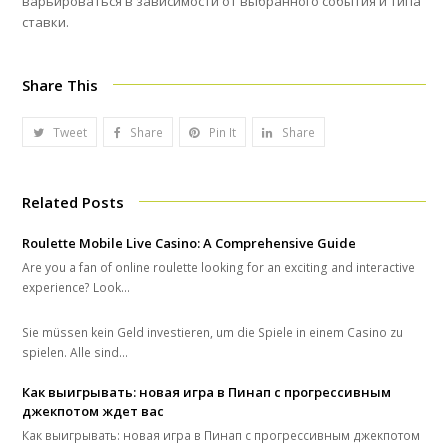
варьироваться в зависимости от выбранного события и типа
ставки.
Share This
Tweet
Share
Pin It
Share
Related Posts
Roulette Mobile Live Casino: A Comprehensive Guide
Are you a fan of online roulette looking for an exciting and interactive
experience? Look…
Sie müssen kein Geld investieren, um die Spiele in einem Casino zu
spielen. Alle sind…
Как выигрывать: новая игра в Пинап с прогрессивным
джекпотом ждет вас
Как выигрывать: новая игра в Пинап с прогрессивным джекпотом