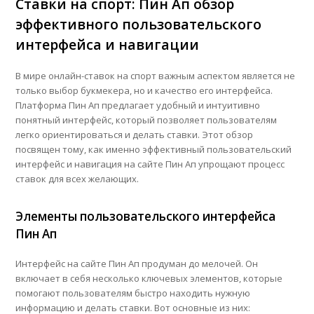
Ставки на спорт: Пин Ап обзор
эффективного пользовательского
интерфейса и навигации
В мире онлайн-ставок на спорт важным аспектом является не
только выбор букмекера, но и качество его интерфейса.
Платформа Пин Ап предлагает удобный и интуитивно
понятный интерфейс, который позволяет пользователям
легко ориентироваться и делать ставки. Этот обзор
посвящен тому, как именно эффективный пользовательский
интерфейс и навигация на сайте Пин Ап упрощают процесс
ставок для всех желающих.
Элементы пользовательского интерфейса
Пин Ап
Интерфейс на сайте Пин Ап продуман до мелочей. Он
включает в себя несколько ключевых элементов, которые
помогают пользователям быстро находить нужную
информацию и делать ставки. Вот основные из них: