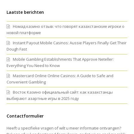
Laatste berichten
Номад казино отзыв: что говорят казахстанские игроки о
новой платформе
Instant Payout Mobile Casinos: Aussie Players Finally Get Their
Dough Fast
Mobile Gambling Establishments That Approve Neteller:
Everything You Need to Know
Mastercard Online Online Casinos: A Guide to Safe and
Convenient Gambling
Восток Казино официальный сайт: как казахстанцы
выбирают азартные игры в 2025 году
Contactformulier
Heeft u specifieke vragen of wilt u meer informatie ontvangen?