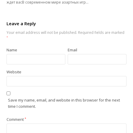
ждет васВ современном мире азартных игр…
Leave a Reply
Your email address will not be published.
Required fields are marked
*
Name
Email
Website
Save my name, email, and website in this browser for the next
time I comment.
Comment
*