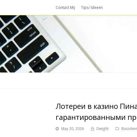
Contact Mij
Tips/ Ideeen
Лотереи в казино Пин
гарантированными пр
May 20, 2026
Dwight
Basisken