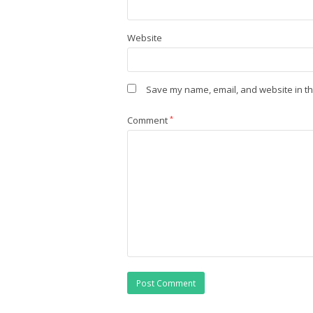
Website
Save my name, email, and website in th
Comment
*