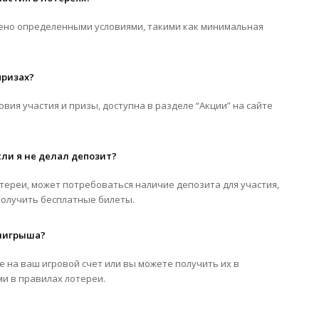
чено определенными условиями, такими как минимальная
призах?
овия участия и призы, доступна в разделе “Акции” на сайте
если я не делал депозит?
тереи, может потребоваться наличие депозита для участия,
получить бесплатные билеты.
выигрыша?
на ваш игровой счет или вы можете получить их в
ми в правилах лотереи.