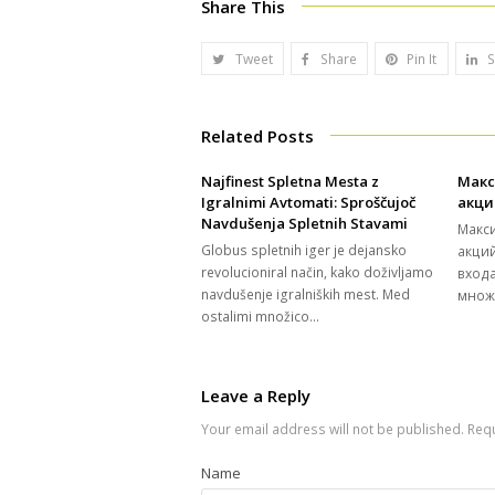
Share This
Tweet
Share
Pin It
S
Related Posts
Najfinest Spletna Mesta z
Макс
Igralnimi Avtomati: Sproščujoč
акци
Navdušenja Spletnih Stavami
Макс
Globus spletnih iger je dejansko
акций
revolucioniral način, kako doživljamo
входа
navdušenje igralniških mest. Med
множ
ostalimi množico…
Leave a Reply
Your email address will not be published.
Requ
Name