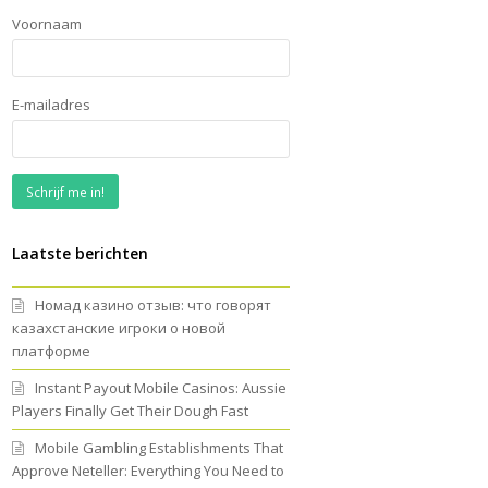
Voornaam
E-mailadres
Laatste berichten
Номад казино отзыв: что говорят
казахстанские игроки о новой
платформе
Instant Payout Mobile Casinos: Aussie
Players Finally Get Their Dough Fast
Mobile Gambling Establishments That
Approve Neteller: Everything You Need to