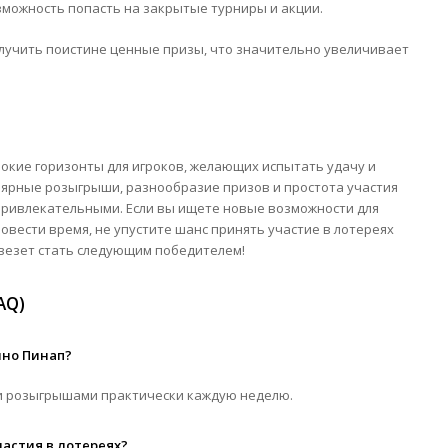
зможность попасть на закрытые турниры и акции.
лучить поистине ценные призы, что значительно увеличивает
окие горизонты для игроков, желающих испытать удачу и
лярные розыгрыши, разнообразие призов и простота участия
привлекательными. Если вы ищете новые возможности для
овести время, не упустите шанс принять участие в лотереях
овезет стать следующим победителем!
AQ)
зино Пинап?
ми розыгрышами практически каждую неделю.
частия в лотереях?