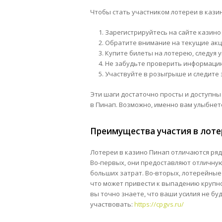
Чтобы стать участником лотереи в кази
Зарегистрируйтесь на сайте казино 
Обратите внимание на текущие акци
Купите билеты на лотерею, следуя 
Не забудьте проверить информацию
Участвуйте в розыгрыше и следите 
Эти шаги достаточно просты и доступны
в Пинап. Возможно, именно вам улыбне
Преимущества участия в лоте
Лотереи в казино Пинап отличаются ряд
Во-первых, они предоставляют отличну
больших затрат. Во-вторых, лотерейные
что может привести к выпадению крупно
вы точно знаете, что ваши усилия не бу
участвовать:
https://cpgvs.ru/