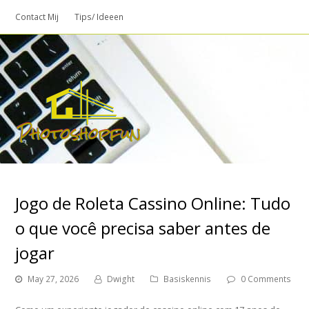
Contact Mij
Tips/ Ideeen
O
M
M
Jogo de Roleta Cassino Online: Tudo
o que você precisa saber antes de
jogar
May 27, 2026
Dwight
Basiskennis
0 Comments