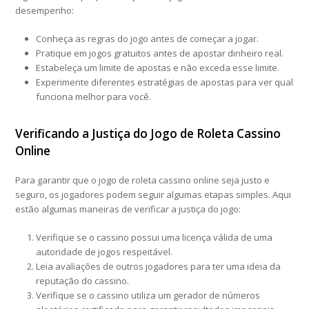
desempenho:
Conheça as regras do jogo antes de começar a jogar.
Pratique em jogos gratuitos antes de apostar dinheiro real.
Estabeleça um limite de apostas e não exceda esse limite.
Experimente diferentes estratégias de apostas para ver qual
funciona melhor para você.
Verificando a Justiça do Jogo de Roleta Cassino
Online
Para garantir que o jogo de roleta cassino online seja justo e
seguro, os jogadores podem seguir algumas etapas simples. Aqui
estão algumas maneiras de verificar a justiça do jogo:
Verifique se o cassino possui uma licença válida de uma
autoridade de jogos respeitável.
Leia avaliações de outros jogadores para ter uma ideia da
reputação do cassino.
Verifique se o cassino utiliza um gerador de números