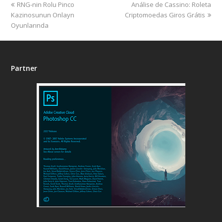
previous
RNG-nin Rolu Pinco
Análise de Cassino: Roleta
next
Kazinosunun Onlayn
post:
Criptomoedas Giros Grátis
post:
Oyunlarında
Partner