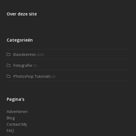
Over deze site
Categorieën
Basiskennis
(635)
Fotografie
(1)
Photoshop Tutorials
(2)
Pagina’s
Adverteren
Blog
Contact Mij
FAQ