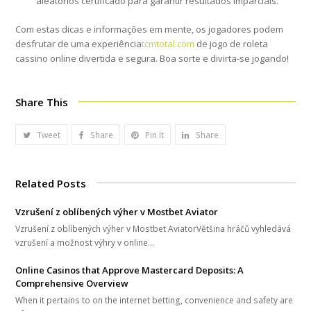
aleatórios certificado para garantir resultados imparciais.
Com estas dicas e informações em mente, os jogadores podem
desfrutar de uma experiência
tcmtotal.com
de jogo de roleta
cassino online divertida e segura. Boa sorte e divirta-se jogando!
Share This
Tweet
Share
Pin It
Share
Related Posts
Vzrušení z oblíbených výher v Mostbet Aviator
Vzrušení z oblíbených výher v Mostbet AviatorVětšina hráčů vyhledává
vzrušení a možnost výhry v online…
Online Casinos that Approve Mastercard Deposits: A
Comprehensive Overview
When it pertains to on the internet betting, convenience and safety are