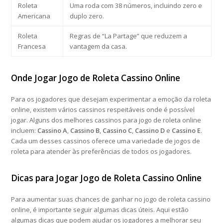
Roleta
Uma roda com 38 números, incluindo zero e
Americana
duplo zero.
Roleta
Regras de “La Partage” que reduzem a
Francesa
vantagem da casa.
Onde Jogar Jogo de Roleta Cassino Online
Para os jogadores que desejam experimentar a emoção da roleta
online, existem vários cassinos respeitáveis onde é possível
jogar. Alguns dos melhores cassinos para jogo de roleta online
incluem:
Cassino A
,
Cassino B
,
Cassino C
,
Cassino D
e
Cassino E
.
Cada um desses cassinos oferece uma variedade de jogos de
roleta para atender às preferências de todos os jogadores.
Dicas para Jogar Jogo de Roleta Cassino Online
Para aumentar suas chances de ganhar no jogo de roleta cassino
online, é importante seguir algumas dicas úteis. Aqui estão
algumas dicas que podem ajudar os jogadores a melhorar seu