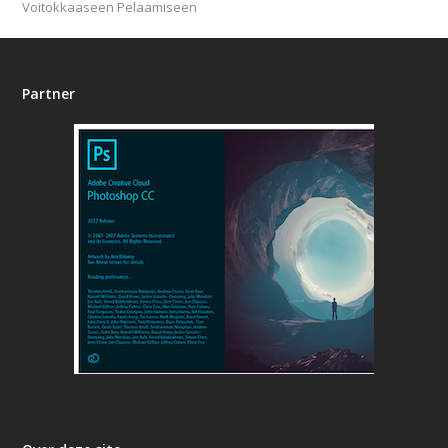
Voitokkaaseen Pelaamiseen
Partner