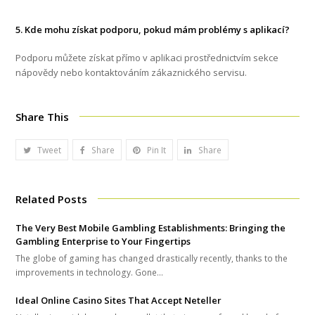
5. Kde mohu získat podporu, pokud mám problémy s aplikací?
Podporu můžete získat přímo v aplikaci prostřednictvím sekce
nápovědy nebo kontaktováním zákaznického servisu.
Share This
Tweet
Share
Pin It
Share
Related Posts
The Very Best Mobile Gambling Establishments: Bringing the
Gambling Enterprise to Your Fingertips
The globe of gaming has changed drastically recently, thanks to the
improvements in technology. Gone…
Ideal Online Casino Sites That Accept Neteller