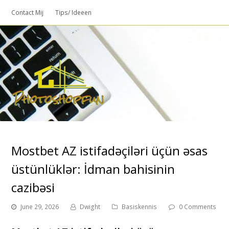
Contact Mij
Tips/ Ideeen
O
M
M
Mostbet AZ istifadəçiləri üçün əsas
üstünlüklər: İdman bahisinin
cazibəsi
June 29, 2026
Dwight
Basiskennis
0 Comments