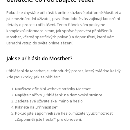
Pokud se chystáte přihlásit k online sázkové platformě Mostbet a
jste mezinárodní uživatel, pravděpodobně vás zajímají konkrétní
detaily o procesu přihlášení. Tento článek vám poskytne
komplexní informace o tom, jak správně provést přihlášení k
Mostbet, včetně specifických pokynů a doporučení, které vám
usnadní vstup do světa online sázení.
Jak se přihlásit do Mostbet?
Přihlášení do Mostbet je jednoduchý proces, který zvládne každý.
Zde jsou kroky, jak se přihlásit:
Navštivte oficiální webové stránky Mostbet.
Najděte tlačítko „Přihlášení” na domovské stránce.
Zadejte své uživatelské jméno a heslo.
Klikněte na „Přihlásit se”.
Pokud jste zapomněli své heslo, můžete využít možnost
„Zapomněli jste heslo?” pro obnovení.