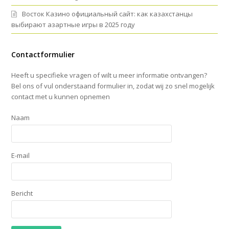
Восток Казино официальный сайт: как казахстанцы
выбирают азартные игры в 2025 году
Contactformulier
Heeft u specifieke vragen of wilt u meer informatie ontvangen?
Bel ons of vul onderstaand formulier in, zodat wij zo snel mogelijk
contact met u kunnen opnemen
Naam
E-mail
Bericht