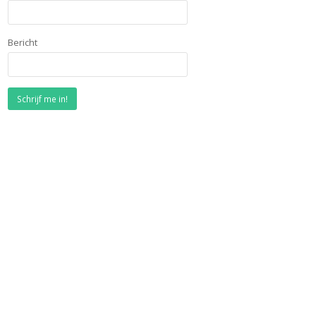
Bericht