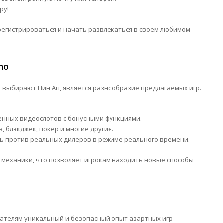
ру!
арегистрироваться и начать развлекаться в своем любимом
no
и выбирают Пин Ап, является разнообразие предлагаемых игр.
енных видеослотов с бонусными функциями.
 блэкджек, покер и многие другие.
ь против реальных дилеров в режиме реального времени.
 механики, что позволяет игрокам находить новые способы
вателям уникальный и безопасный опыт азартных игр