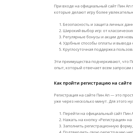
При входе на официальный сайт Пин Ап 
которые делают игру более увлекательно
Безопасность и защита личных дан
Широкий выбор игр: от классических
Регулярные бонусы и акции для нов
Удобные способы оплаты и вывода 
Круглосуточная поддержка пользов
Эти преимущества подчеркивают, что Пи
опыт, который отвечает всем запросам 
Как пройти регистрацию на сайте
Регистрация на сайте Пин Ап — это прос
уже через несколько минут. Для этого н
Перейти на официальный сайт Пин А
Нажать на кнопку «Регистрация» на 
Заполнить регистрационную форму,
Подтвердить свою регистрацию чер