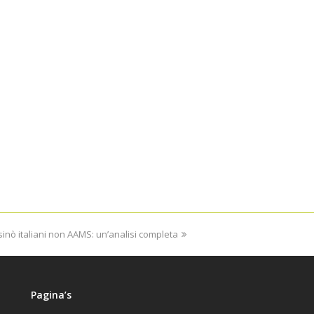
inò italiani non AAMS: un’analisi completa
xt
st:
Pagina’s